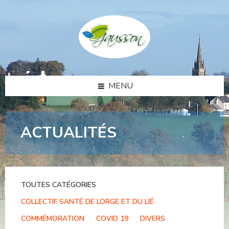
Skip
Skip
Skip
to
to
to
content
left
footer
sidebar
MENU
ACTUALITÉS
TOUTES CATÉGORIES
COLLECTIF SANTÉ DE LORGE ET DU LIÉ
COMMÉMORATION
COVID 19
DIVERS