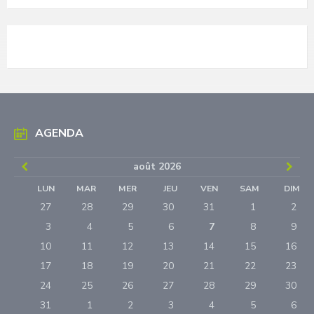
AGENDA
Previous
Next
août
2026
Month
Mon
LUN
MAR
MER
JEU
VEN
SAM
DIM
Skip
27
28
29
30
31
1
2
calendar
days
3
4
5
6
7
8
9
10
11
12
13
14
15
16
17
18
19
20
21
22
23
24
25
26
27
28
29
30
31
1
2
3
4
5
6