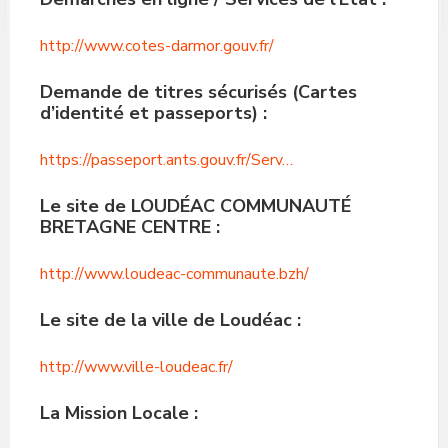
http://www.cotes-darmor.gouv.fr/
Demande de titres sécurisés (Cartes
d’identité et passeports)
:
https://passeport.ants.gouv.fr/Serv…
Le site de
LOUDÉAC COMMUNAUTÉ
BRETAGNE CENTRE
:
http://www.loudeac-communaute.bzh/
Le site de la
ville de Loudéac
:
http://www.ville-loudeac.fr/
La
Mission Locale
: