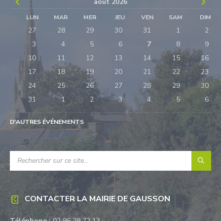
Previous
Next
août
2026
Month
Mon
LUN
MAR
MER
JEU
VEN
SAM
DIM
Skip
27
28
29
30
31
1
2
calendar
days
3
4
5
6
7
8
9
10
11
12
13
14
15
16
17
18
19
20
21
22
23
24
25
26
27
28
29
30
31
1
2
3
4
5
6
Retour
à
D'AUTRES ÉVÉNEMENTS
l'accueil
RECHERCHE:
CONTACTER LA MAIRIE DE GAUSSON
Téléphone :
02 96 28 72 13