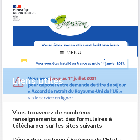
Skip
Skip
Skip
to
to
to
content
left
footer
sidebar
MENU
Liens utiles
Vous trouverez de nombreux
renseignements et des formulaires à
télécharger sur les sites suivants
Démarches en ligne / Services de l’Etat
: