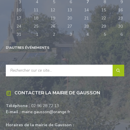
days
3
4
5
6
7
8
9
10
11
12
13
14
15
16
17
18
19
20
21
22
23
24
25
26
27
28
29
30
31
1
2
3
4
5
6
Retour
à
D'AUTRES ÉVÉNEMENTS
l'accueil
RECHERCHE:
CONTACTER LA MAIRIE DE GAUSSON
Téléphone :
02 96 28 72 13
E-mail :
mairie.gausson@orange.fr
Horaires de la mairie de Gausson :