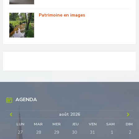
Patrimoine en images
AGENDA
Previous
Next
août
2026
Month
Mon
LUN
MAR
MER
JEU
VEN
SAM
DIM
Skip
27
28
29
30
31
1
2
calendar