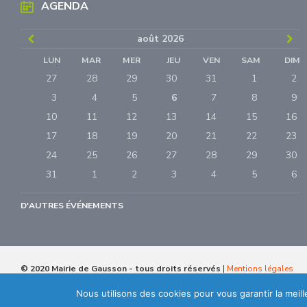
AGENDA
Previous
Ne
août
2026
Month
Mo
LUN
MAR
MER
JEU
VEN
SAM
DIM
Skip
27
28
29
30
31
1
2
calendar
days
3
4
5
6
7
8
9
10
11
12
13
14
15
16
17
18
19
20
21
22
23
24
25
26
27
28
29
30
31
1
2
3
4
5
6
Retour
à
D'AUTRES ÉVÉNEMENTS
l'accueil
© 2020 Mairie de Gausson - tous droits réservés
|
Mentions légales
Réalisation:
phm-consultant
Nous utilisons des cookies pour vous garantir la meil