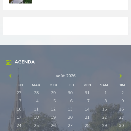
AGENDA
Previous
Next
août
2026
Month
Mon
LUN
MAR
MER
JEU
VEN
SAM
DIM
Skip
27
28
29
30
31
1
2
calendar
days
3
4
5
6
7
8
9
10
11
12
13
14
15
16
17
18
19
20
21
22
23
24
25
26
27
28
29
30