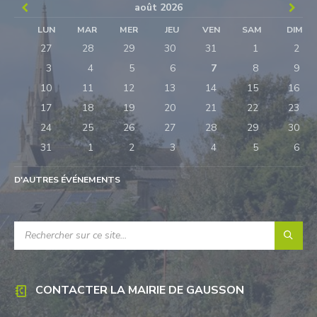
Previous
Next
août
2026
Month
Mon
LUN
MAR
MER
JEU
VEN
SAM
DIM
Skip
27
28
29
30
31
1
2
calendar
days
3
4
5
6
7
8
9
10
11
12
13
14
15
16
17
18
19
20
21
22
23
24
25
26
27
28
29
30
31
1
2
3
4
5
6
Retour
à
D'AUTRES ÉVÉNEMENTS
l'accueil
RECHERCHE:
CONTACTER LA MAIRIE DE GAUSSON